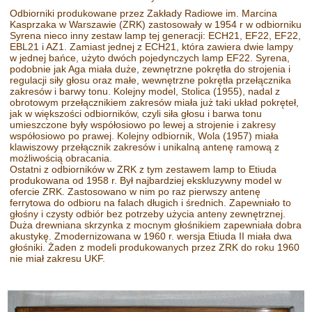
Odbiorniki produkowane przez Zakłady Radiowe im. Marcina
Kasprzaka w Warszawie (ZRK) zastosowały w 1954 r w odbiorniku
Syrena nieco inny zestaw lamp tej generacji: ECH21, EF22, EF22,
EBL21 i AZ1. Zamiast jednej z ECH21, która zawiera dwie lampy
w jednej bańce, użyto dwóch pojedynczych lamp EF22. Syrena,
podobnie jak Aga miała duże, zewnętrzne pokrętła do strojenia i
regulacji siły głosu oraz małe, wewnętrzne pokrętła przełącznika
zakresów i barwy tonu. Kolejny model, Stolica (1955), nadal z
obrotowym przełącznikiem zakresów miała już taki układ pokręteł,
jak w większości odbiorników, czyli siła głosu i barwa tonu
umieszczone były współosiowo po lewej a strojenie i zakresy
współosiowo po prawej. Kolejny odbiornik, Wola (1957) miała
klawiszowy przełącznik zakresów i unikalną antenę ramową z
możliwością obracania.
Ostatni z odbiorników w ZRK z tym zestawem lamp to Etiuda
produkowana od 1958 r. Był najbardziej ekskluzywny model w
ofercie ZRK. Zastosowano w nim po raz pierwszy antenę
ferrytowa do odbioru na falach długich i średnich. Zapewniało to
głośny i czysty odbiór bez potrzeby użycia anteny zewnętrznej.
Duża drewniana skrzynka z mocnym głośnikiem zapewniała dobra
akustykę. Zmodernizowana w 1960 r. wersja Etiuda II miała dwa
głośniki. Żaden z modeli produkowanych przez ZRK do roku 1960
nie miał zakresu UKF.