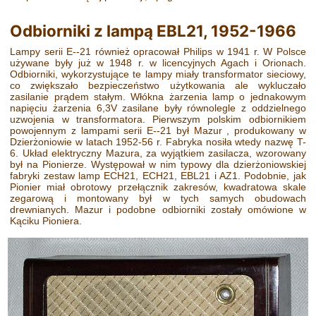
Odbiorniki z lampą EBL21, 1952-1966
Lampy serii E--21 również opracował Philips w 1941 r. W Polsce
używane były już w 1948 r. w licencyjnych Agach i Orionach.
Odbiorniki, wykorzystujące te lampy miały transformator sieciowy,
co zwiększało bezpieczeństwo użytkowania ale wykluczało
zasilanie prądem stałym. Włókna żarzenia lamp o jednakowym
napięciu żarzenia 6,3V zasilane były równolegle z oddzielnego
uzwojenia w transformatora. Pierwszym polskim odbiornikiem
powojennym z lampami serii E--21 był Mazur , produkowany w
Dzierżoniowie w latach 1952-56 r. Fabryka nosiła wtedy nazwę T-
6. Układ elektryczny Mazura, za wyjątkiem zasilacza, wzorowany
był na Pionierze. Występował w nim typowy dla dzierżoniowskiej
fabryki zestaw lamp ECH21, ECH21, EBL21 i AZ1. Podobnie, jak
Pionier miał obrotowy przełącznik zakresów, kwadratowa skale
zegarową i montowany był w tych samych obudowach
drewnianych. Mazur i podobne odbiorniki zostały omówione w
Kąciku Pioniera.