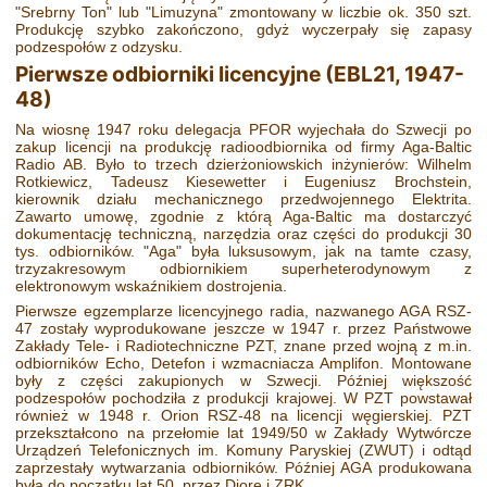
"Srebrny Ton" lub "Limuzyna" zmontowany w liczbie ok. 350 szt.
Produkcję szybko zakończono, gdyż wyczerpały się zapasy
podzespołów z odzysku.
Pierwsze odbiorniki licencyjne (EBL21, 1947-
48)
Na wiosnę 1947 roku delegacja PFOR wyjechała do Szwecji po
zakup licencji na produkcję radioodbiornika od firmy Aga-Baltic
Radio AB. Było to trzech dzierżoniowskich inżynierów: Wilhelm
Rotkiewicz, Tadeusz Kiesewetter i Eugeniusz Brochstein,
kierownik działu mechanicznego przedwojennego Elektrita.
Zawarto umowę, zgodnie z którą Aga-Baltic ma dostarczyć
dokumentację techniczną, narzędzia oraz części do produkcji 30
tys. odbiorników. "Aga" była luksusowym, jak na tamte czasy,
trzyzakresowym odbiornikiem superheterodynowym z
elektronowym wskaźnikiem dostrojenia.
Pierwsze egzemplarze licencyjnego radia, nazwanego AGA RSZ-
47 zostały wyprodukowane jeszcze w 1947 r. przez Państwowe
Zakłady Tele- i Radiotechniczne PZT, znane przed wojną z m.in.
odbiorników Echo, Detefon i wzmacniacza Amplifon. Montowane
były z części zakupionych w Szwecji. Później większość
podzespołów pochodziła z produkcji krajowej. W PZT powstawał
również w 1948 r. Orion RSZ-48 na licencji węgierskiej. PZT
przekształcono na przełomie lat 1949/50 w Zakłady Wytwórcze
Urządzeń Telefonicznych im. Komuny Paryskiej (ZWUT) i odtąd
zaprzestały wytwarzania odbiorników. Później AGA produkowana
była do początku lat 50. przez Diorę i ZRK.