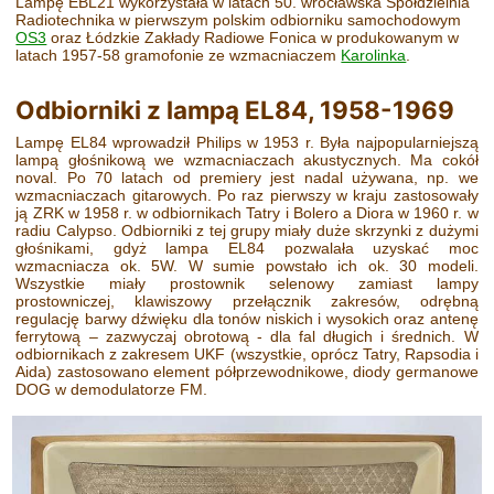
Lampę EBL21 wykorzystała w latach 50. wrocławska Spółdzielnia
Radiotechnika w pierwszym polskim odbiorniku samochodowym
OS3
oraz Łódzkie Zakłady Radiowe Fonica w produkowanym w
latach 1957-58 gramofonie ze wzmacniaczem
Karolinka
.
Odbiorniki z lampą EL84, 1958-1969
Lampę EL84 wprowadził Philips w 1953 r. Była najpopularniejszą
lampą głośnikową we wzmacniaczach akustycznych. Ma cokół
noval. Po 70 latach od premiery jest nadal używana, np. we
wzmacniaczach gitarowych. Po raz pierwszy w kraju zastosowały
ją ZRK w 1958 r. w odbiornikach Tatry i Bolero a Diora w 1960 r. w
radiu Calypso. Odbiorniki z tej grupy miały duże skrzynki z dużymi
głośnikami, gdyż lampa EL84 pozwalała uzyskać moc
wzmacniacza ok. 5W. W sumie powstało ich ok. 30 modeli.
Wszystkie miały prostownik selenowy zamiast lampy
prostowniczej, klawiszowy przełącznik zakresów, odrębną
regulację barwy dźwięku dla tonów niskich i wysokich oraz antenę
ferrytową – zazwyczaj obrotową - dla fal długich i średnich. W
odbiornikach z zakresem UKF (wszystkie, oprócz Tatry, Rapsodia i
Aida) zastosowano element półprzewodnikowe, diody germanowe
DOG w demodulatorze FM.