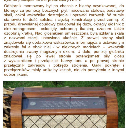
Odbiornik montowany był na chassis z blachy ocynkowanej, do
którego za pomocą bocznych płyt mocowano stalową podstawę
skali, cokół wskaźnika dostrojenia i oprawki żarówek. W sumie
stanowiło to dość solidną i ciężką konstrukcję przestrzenną. Z
przodu drewnianej obudowy znajdował się duży, okrągły głośnik z
elektromagnesem, osłonięty ochronną tkaniną, czasem także
ozdobną kratką. Nad głośnikiem umieszczona była szklana skala
z nazwami stacji, ustawiona ukośnie. Z prawej strony skali
znajdowała się dodatkowa wskazówka, informująca o ustawionym
zakresie fal a obok niej - w niektórych modelach – wskaźnik
dostrojenia zwany magicznym okiem. U dołu, poniżej głośnika
znajdował się po lewej stronie potencjometr siły głosu
z wyłącznikiem i przełącznik barwy tonu a po prawej stronie
przełącznik zakresów i pokrętło strojenia. Gałki pokręteł i
przełączników miały unikalny kształt, nie do pomylenia z innymi
odbiornikami.