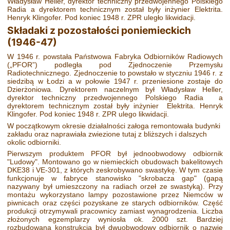
Władysław Heller, dyrektor techniczny przedwojennego Polskiego
Radia a dyrektorem technicznym został były inżynier Elektrita.
Henryk Klingofer. Pod koniec 1948 r. ZPR uległo likwidacji.
Składaki z pozostałości poniemieckich
(1946-47)
W 1946 r. powstała Państwowa Fabryka Odbiorników Radiowych
(„PFOR”) podległa pod Zjednoczenie Przemysłu
Radiotechnicznego. Zjednoczenie to powstało w styczniu 1946 r. z
siedzibą w Łodzi a w połowie 1947 r. przeniesione zostaje do
Dzierżoniowa. Dyrektorem naczelnym był Władysław Heller,
dyrektor techniczny przedwojennego Polskiego Radia a
dyrektorem technicznym został były inżynier Elektrita. Henryk
Klingofer. Pod koniec 1948 r. ZPR ulego likwidacji.
W początkowym okresie działalności załoga remontowała budynki
zakładu oraz naprawiała zwiezione tutaj z bliższych i dalszych
okolic odbiorniki.
Pierwszym produktem PFOR był jednoobwodowy odbiornik
"Ludowy". Montowano go w niemieckich obudowach bakelitowych
DKE38 i VE-301, z których zeskrobywano swastykę. W tym czasie
funkcjonuje w fabryce stanowisko "skrobacza gap" (gapą
nazywany był umieszczony na radiach orzeł ze swastyką). Przy
montażu wykorzystano lampy pozostawione przez Niemców w
piwnicach oraz części pozyskane ze starych odbiorników. Część
produkcji otrzymywali pracownicy zamiast wynagrodzenia. Liczba
złożonych egzemplarzy wyniosła ok. 2000 szt. Bardziej
rozbudowaną konstrukcją był dwuobwodowy odbiornik o nazwie