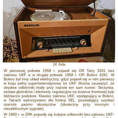
24. Aida
W pierwszej połowie 1958 r. pojawił się OR Tatry 3281 bez
zakresu UKF a w drugiej połowie 1958 r. OR Bolero 3281. W
Bolero był inny układ elektryczny, gdyż pojawił się w nim pierwszy
w kraju pełny superheterodynowy tor UKF. Można zauważyć, że
obydwa odbiorniki miały przy nazwie ten sam numer. Skrzynka,
zestaw głośników i elementy regulacyjne na ściance frontowej były
bliźniaczo podobne. Klawisz zakresu UKF, występujący w Bolero,
w Tatrach wykorzystano dla funkcji SEL, pozwalający uzyskać
szersze pasmo akustyczne (skuteczny przy mocnym i
niezakłóconym sygnale).
W 1960 r. w ZRK pojawiły się kolejne odbiorniki bez zakresu UKF: