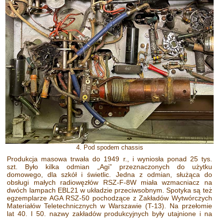
4. Pod spodem chassis
Produkcja masowa trwała do 1949 r., i wyniosła ponad 25 tys.
szt. Było kilka odmian „Agi” przeznaczonych do użytku
domowego, dla szkół i świetlic. Jedna z odmian, służąca do
obsługi małych radiowęzłów RSZ-F-8W miała wzmacniacz na
dwóch lampach EBL21 w układzie przeciwsobnym. Spotyka są też
egzemplarze AGA RSZ-50 pochodzące z Zakładów Wytwórczych
Materiałów Teletechnicznych w Warszawie (T-13). Na przełomie
lat 40. I 50. nazwy zakładów produkcyjnych były utajnione i na