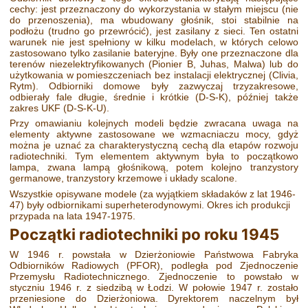
cechy: jest przeznaczony do wykorzystania w stałym miejscu (nie
do przenoszenia), ma wbudowany głośnik, stoi stabilnie na
podłożu (trudno go przewrócić), jest zasilany z sieci. Ten ostatni
warunek nie jest spełniony w kilku modelach, w których celowo
zastosowano tylko zasilanie bateryjne. Były one przeznaczone dla
terenów niezelektryfikowanych (Pionier B, Juhas, Malwa) lub do
użytkowania w pomieszczeniach bez instalacji elektrycznej (Clivia,
Rytm). Odbiorniki domowe były zazwyczaj trzyzakresowe,
odbierały fale długie, średnie i krótkie (D-S-K), później także
zakres UKF (D-S-K-U).
Przy omawianiu kolejnych modeli będzie zwracana uwaga na
elementy aktywne zastosowane we wzmacniaczu mocy, gdyż
można je uznać za charakterystyczną cechą dla etapów rozwoju
radiotechniki. Tym elementem aktywnym była to początkowo
lampa, zwana lampą głośnikową, potem kolejno tranzystory
germanowe, tranzystory krzemowe i układy scalone.
Wszystkie opisywane modele (za wyjątkiem składaków z lat 1946-
47) były odbiornikami superheterodynowymi. Okres ich produkcji
przypada na lata 1947-1975.
Początki radiotechniki po roku 1945
W 1946 r. powstała w Dzierżoniowie Państwowa Fabryka
Odbiorników Radiowych (PFOR), podległa pod Zjednoczenie
Przemysłu Radiotechnicznego. Zjednoczenie to powstało w
styczniu 1946 r. z siedzibą w Łodzi. W połowie 1947 r. zostało
przeniesione do Dzierżoniowa. Dyrektorem naczelnym był