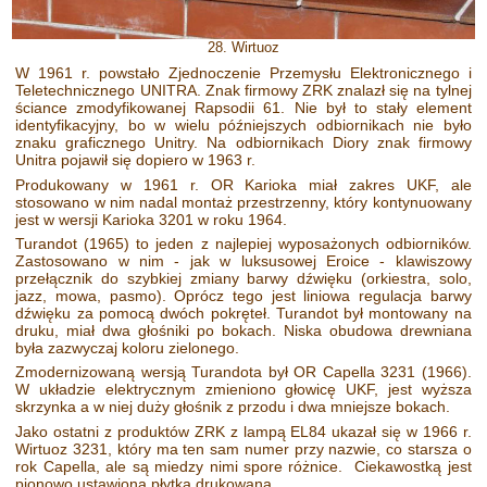
28. Wirtuoz
W 1961 r. powstało Zjednoczenie Przemysłu Elektronicznego i
Teletechnicznego UNITRA. Znak firmowy ZRK znalazł się na tylnej
ściance zmodyfikowanej Rapsodii 61. Nie był to stały element
identyfikacyjny, bo w wielu późniejszych odbiornikach nie było
znaku graficznego Unitry. Na odbiornikach Diory znak firmowy
Unitra pojawił się dopiero w 1963 r.
Produkowany w 1961 r. OR Karioka miał zakres UKF, ale
stosowano w nim nadal montaż przestrzenny, który kontynuowany
jest w wersji Karioka 3201 w roku 1964.
Turandot (1965) to jeden z najlepiej wyposażonych odbiorników.
Zastosowano w nim - jak w luksusowej Eroice - klawiszowy
przełącznik do szybkiej zmiany barwy dźwięku (orkiestra, solo,
jazz, mowa, pasmo). Oprócz tego jest liniowa regulacja barwy
dźwięku za pomocą dwóch pokręteł. Turandot był montowany na
druku, miał dwa głośniki po bokach. Niska obudowa drewniana
była zazwyczaj koloru zielonego.
Zmodernizowaną wersją Turandota był OR Capella 3231 (1966).
W układzie elektrycznym zmieniono głowicę UKF, jest wyższa
skrzynka a w niej duży głośnik z przodu i dwa mniejsze bokach.
Jako ostatni z produktów ZRK z lampą EL84 ukazał się w 1966 r.
Wirtuoz 3231, który ma ten sam numer przy nazwie, co starsza o
rok Capella, ale są miedzy nimi spore różnice. Ciekawostką jest
pionowo ustawiona płytka drukowana.