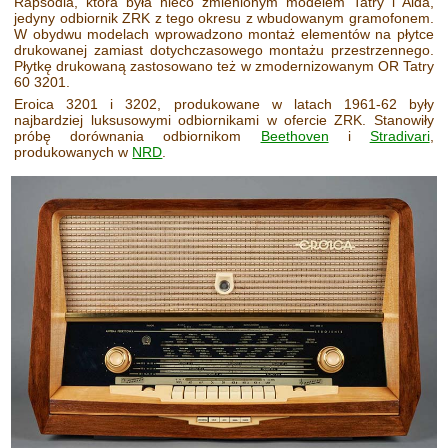
Rapsodia, która była nieco zmienionym modelem Tatry i Aida,
jedyny odbiornik ZRK z tego okresu z wbudowanym gramofonem.
W obydwu modelach wprowadzono montaż elementów na płytce
drukowanej zamiast dotychczasowego montażu przestrzennego.
Płytkę drukowaną zastosowano też w zmodernizowanym OR Tatry
60 3201.
Eroica 3201 i 3202, produkowane w latach 1961-62 były
najbardziej luksusowymi odbiornikami w ofercie ZRK. Stanowiły
próbę dorównania odbiornikom
Beethoven
i
Stradivari
,
produkowanych w
NRD
.