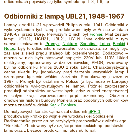
odbiornikach pojawiały się tylko symbole np. T-3, T-6, itp.
Odbiorniki z lampą UBL21, 1948-1967
Lampy z serii U--21 wprowadził Philips w roku 1941. Odbiorniki z
wykorzystaniem tych lamp produkowane były w Polsce w latach
1948-67 przez Diorę. Pierwszym z nich był
Pionier
. Miał zestaw
lamp: UCH21, UCH21, UBL21, UY1N. Inne odbiorniki z tym
samym zestawem to
Promyk
,
Nokturn
,
Sonatina
,
Lotos
,
Beskid
i
Noteć
. Były to odbiorniku uniwersalne, co oznacza, że mogły być
zasilane z sieci prądu stałego lub przemiennego. Dodatkowo –
można w nich było stosować napięcie 220V lub 110V. Układ
elektryczny, opracowany w dzierżoniowskiej PFOR, wzorowany
był na odbiorniku Philips 203U z roku 1941. Charakterystyczną
cechą układu był jednakowy prąd żarzenia wszystkich lamp i
szeregowe łączenie włókien żarzenia. Produkowany jeszcze w
1967 r. Promyk był ostatnim w Polsce (a być może w Europie)
odbiornikiem wykorzystującym te lampy. Później zaprzestano
produkcji odbiorników uniwersalnych, gdyż w sieci energetycznej
w całym kraju wprowadzono prąd przemienny. Obszerne
omówienie historii i budowy Pioniera oraz podobnych odbiorników
można znaleźć w dziale
Kącik Pioniera
.
Do nietypowych konstrukcji należał odbiornik
SPR-1
,
produkowany krótko po wojnie we wrocławskiej Spółdzielni
Radiotechnika przez grupę przybyłych pracowników z wileńskiego
"Elektrita". Zbudowany był z części poniemieckich np. podstawki
lamp oraz z bieżącej produkcji, np. głośnik Tonsil.