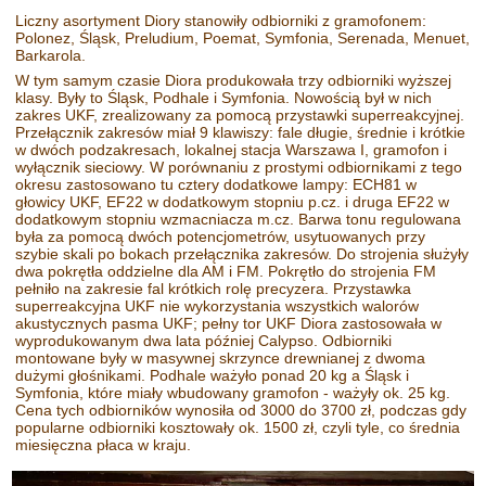
Liczny asortyment Diory stanowiły odbiorniki z gramofonem:
Polonez, Śląsk, Preludium, Poemat, Symfonia, Serenada, Menuet,
Barkarola.
W tym samym czasie Diora produkowała trzy odbiorniki wyższej
klasy. Były to Śląsk, Podhale i Symfonia. Nowością był w nich
zakres UKF, zrealizowany za pomocą przystawki superreakcyjnej.
Przełącznik zakresów miał 9 klawiszy: fale długie, średnie i krótkie
w dwóch podzakresach, lokalnej stacja Warszawa I, gramofon i
wyłącznik sieciowy. W porównaniu z prostymi odbiornikami z tego
okresu zastosowano tu cztery dodatkowe lampy: ECH81 w
głowicy UKF, EF22 w dodatkowym stopniu p.cz. i druga EF22 w
dodatkowym stopniu wzmacniacza m.cz. Barwa tonu regulowana
była za pomocą dwóch potencjometrów, usytuowanych przy
szybie skali po bokach przełącznika zakresów. Do strojenia służyły
dwa pokrętła oddzielne dla AM i FM. Pokrętło do strojenia FM
pełniło na zakresie fal krótkich rolę precyzera. Przystawka
superreakcyjna UKF nie wykorzystania wszystkich walorów
akustycznych pasma UKF; pełny tor UKF Diora zastosowała w
wyprodukowanym dwa lata później Calypso. Odbiorniki
montowane były w masywnej skrzynce drewnianej z dwoma
dużymi głośnikami. Podhale ważyło ponad 20 kg a Śląsk i
Symfonia, które miały wbudowany gramofon - ważyły ok. 25 kg.
Cena tych odbiorników wynosiła od 3000 do 3700 zł, podczas gdy
popularne odbiorniki kosztowały ok. 1500 zł, czyli tyle, co średnia
miesięczna płaca w kraju.