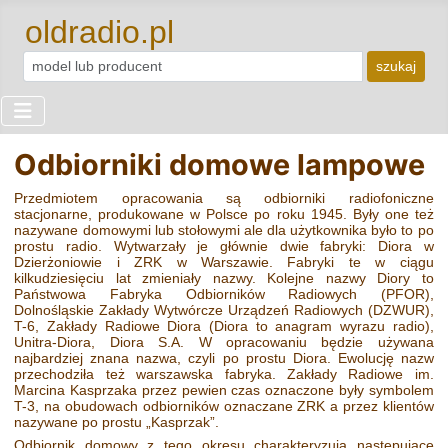
oldradio.pl
szukaj
Odbiorniki domowe lampowe
Przedmiotem opracowania są odbiorniki radiofoniczne
stacjonarne, produkowane w Polsce po roku 1945. Były one też
nazywane domowymi lub stołowymi ale dla użytkownika było to po
prostu radio. Wytwarzały je głównie dwie fabryki: Diora w
Dzierżoniowie i ZRK w Warszawie. Fabryki te w ciągu
kilkudziesięciu lat zmieniały nazwy. Kolejne nazwy Diory to
Państwowa Fabryka Odbiorników Radiowych (PFOR),
Dolnośląskie Zakłady Wytwórcze Urządzeń Radiowych (DZWUR),
T-6, Zakłady Radiowe Diora (Diora to anagram wyrazu radio),
Unitra-Diora, Diora S.A. W opracowaniu będzie używana
najbardziej znana nazwa, czyli po prostu Diora. Ewolucję nazw
przechodziła też warszawska fabryka. Zakłady Radiowe im.
Marcina Kasprzaka przez pewien czas oznaczone były symbolem
T-3, na obudowach odbiorników oznaczane ZRK a przez klientów
nazywane po prostu „Kasprzak”.
Odbiornik domowy z tego okresu charakteryzują następujące