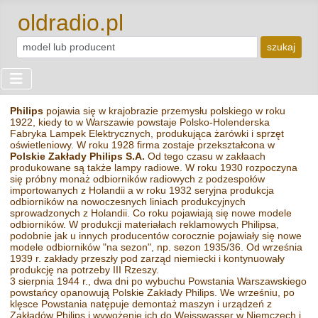
oldradio.pl
szukaj
Philips
pojawia się w krajobrazie przemysłu polskiego w roku
1922, kiedy to w Warszawie powstaje Polsko-Holenderska
Fabryka Lampek Elektrycznych, produkująca żarówki i sprzęt
oświetleniowy. W roku 1928 firma zostaje przekształcona w
Polskie Zakłady Philips S.A.
Od tego czasu w zakłaach
produkowane są także lampy radiowe. W roku 1930 rozpoczyna
się próbny monaż odbiorników radiowych z podzespołów
importowanych z Holandii a w roku 1932 seryjna produkcja
odbiorników na nowoczesnych liniach produkcyjnych
sprowadzonych z Holandii. Co roku pojawiają się nowe modele
odbiorników. W produkcji materiałach reklamowych Philipsa,
podobnie jak u innych producentów corocznie pojawiały się nowe
modele odbiorników "na sezon", np. sezon 1935/36. Od września
1939 r. zakłady przeszły pod zarząd niemiecki i kontynuowały
produkcję na potrzeby III Rzeszy.
3 sierpnia 1944 r., dwa dni po wybuchu Powstania Warszawskiego
powstańcy opanowują Polskie Zakłady Philips. We wrześniu, po
klęsce Powstania natępuje demontaż maszyn i urządzeń z
Zakładów Philips i wywożenie ich do Weisswasser w Niemczech i