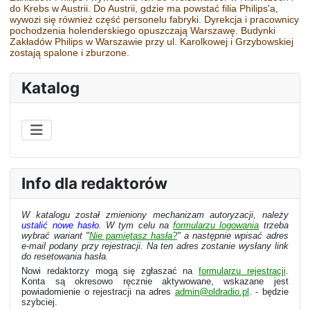
do Krebs w Austrii. Do Austrii, gdzie ma powstać filia Philips'a,
wywozi się również część personelu fabryki. Dyrekcja i pracownicy
pochodzenia holenderskiego opuszczają Warszawę. Budynki
Zakładów Philips w Warszawie przy ul. Karolkowej i Grzybowskiej
zostają spalone i zburzone.
Katalog
Info dla redaktorów
W katalogu został zmieniony mechanizam autoryzacji, należy
ustalić nowe hasło
. W tym celu na
formularzu logowania
trzeba
wybrać wariant "
Nie pamiętasz hasła?
" a następnie wpisać adres
e-mail podany przy rejestracji. Na ten adres zostanie wysłany link
do resetowania hasła.
Nowi redaktorzy mogą się zgłaszać na
formularzu rejestracji
.
Konta są okresowo ręcznie aktywowane, wskazane jest
powiadomienie o rejestracji na adres
admin@oldradio.pl
. - będzie
szybciej.