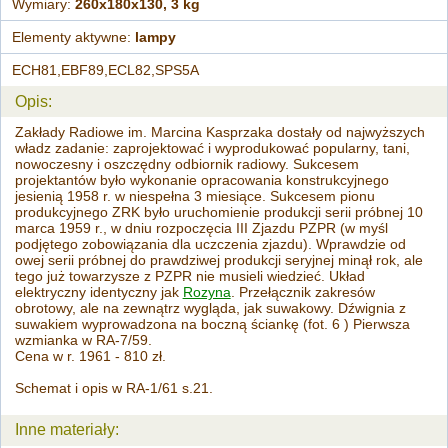
Wymiary:
260x180x130, 3 kg
Elementy aktywne:
lampy
ECH81,EBF89,ECL82,SPS5A
Opis:
Zakłady Radiowe im. Marcina Kasprzaka dostały od najwyższych
władz zadanie: zaprojektować i wyprodukować popularny, tani,
nowoczesny i oszczędny odbiornik radiowy. Sukcesem
projektantów było wykonanie opracowania konstrukcyjnego
jesienią 1958 r. w niespełna 3 miesiące. Sukcesem pionu
produkcyjnego ZRK było uruchomienie produkcji serii próbnej 10
marca 1959 r., w dniu rozpoczęcia III Zjazdu PZPR (w myśl
podjętego zobowiązania dla uczczenia zjazdu). Wprawdzie od
owej serii próbnej do prawdziwej produkcji seryjnej minął rok, ale
tego już towarzysze z PZPR nie musieli wiedzieć. Układ
elektryczny identyczny jak
Rozyna
. Przełącznik zakresów
obrotowy, ale na zewnątrz wygląda, jak suwakowy. Dźwignia z
suwakiem wyprowadzona na boczną ściankę (fot. 6 ) Pierwsza
wzmianka w RA-7/59.
Cena w r. 1961 - 810 zł.
Schemat i opis w RA-1/61 s.21.
Inne materiały: