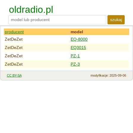
oldradio.pl
szukaj
producent
model
ZetDeZet
EQ-8000
ZetDeZet
EQ3015
ZetDeZet
PZ-1
ZetDeZet
PZ-3
CC BY-SA
modyfikacje
: 2025-09-06