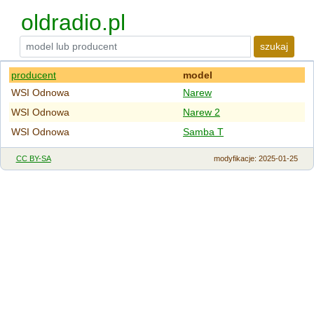
oldradio.pl
szukaj
producent
model
WSI Odnowa
Narew
WSI Odnowa
Narew 2
WSI Odnowa
Samba T
CC BY-SA
modyfikacje
: 2025-01-25