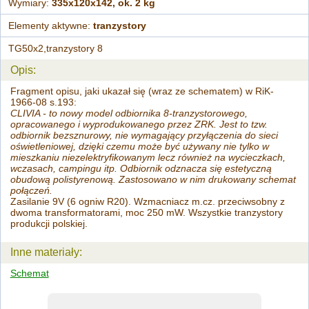
Wymiary:
335x120x142, ok. 2 kg
Elementy aktywne:
tranzystory
TG50x2,tranzystory 8
Opis:
Fragment opisu, jaki ukazał się (wraz ze schematem) w RiK-
1966-08 s.193:
CLIVIA - to nowy model odbiornika 8-tranzystorowego,
opracowanego i wyprodukowanego przez ZRK. Jest to tzw.
odbiornik bezsznurowy, nie wymagający przyłączenia do sieci
oświetleniowej, dzięki czemu może być używany nie tylko w
mieszkaniu niezelektryfikowanym lecz również na wycieczkach,
wczasach, campingu itp. Odbiornik odznacza się estetyczną
obudową polistyrenową. Zastosowano w nim drukowany schemat
połączeń.
Zasilanie 9V (6 ogniw R20). Wzmacniacz m.cz. przeciwsobny z
dwoma transformatorami, moc 250 mW. Wszystkie tranzystory
produkcji polskiej.
Inne materiały:
Schemat