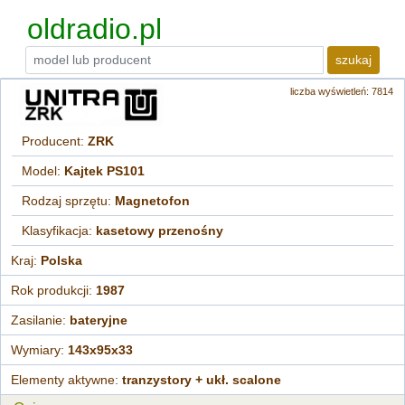
oldradio.pl
szukaj
liczba wyświetleń: 7814
Producent:
ZRK
Model:
Kajtek PS101
Rodzaj sprzętu:
Magnetofon
Klasyfikacja:
kasetowy przenośny
Kraj:
Polska
Rok produkcji:
1987
Zasilanie:
bateryjne
Wymiary:
143x95x33
Elementy aktywne:
tranzystory + ukł. scalone