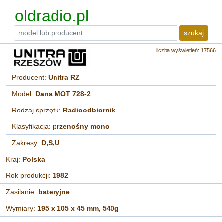
oldradio.pl
szukaj
liczba wyświetleń: 17566
Producent:
Unitra RZ
Model:
Dana MOT 728-2
Rodzaj sprzętu:
Radioodbiornik
Klasyfikacja:
przenośny mono
Zakresy:
D,S,U
Kraj:
Polska
Rok produkcji:
1982
Zasilanie:
bateryjne
Wymiary:
195 x 105 x 45 mm, 540g