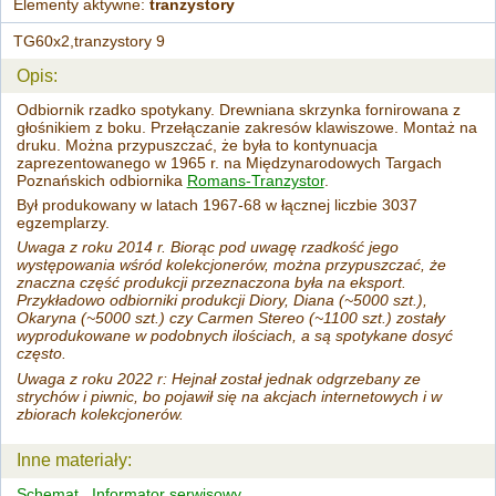
Elementy aktywne:
tranzystory
TG60x2,tranzystory 9
Opis:
Odbiornik rzadko spotykany. Drewniana skrzynka fornirowana z
głośnikiem z boku. Przełączanie zakresów klawiszowe. Montaż na
druku. Można przypuszczać, że była to kontynuacja
zaprezentowanego w 1965 r. na Międzynarodowych Targach
Poznańskich odbiornika
Romans-Tranzystor
.
Był produkowany w latach 1967-68 w łącznej liczbie 3037
egzemplarzy.
Uwaga z roku 2014 r. Biorąc pod uwagę rzadkość jego
występowania wśród kolekcjonerów, można przypuszczać, że
znaczna część produkcji przeznaczona była na eksport.
Przykładowo odbiorniki produkcji Diory, Diana (~5000 szt.),
Okaryna (~5000 szt.) czy Carmen Stereo (~1100 szt.) zostały
wyprodukowane w podobnych ilościach, a są spotykane dosyć
często.
Uwaga z roku 2022 r: Hejnał został jednak odgrzebany ze
strychów i piwnic, bo pojawił się na akcjach internetowych i w
zbiorach kolekcjonerów.
Inne materiały:
Schemat
Informator serwisowy