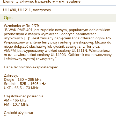
Elementy aktywne:
tranzystory + ukł. scalone
UL1490, UL1211, tranzystory
Opis:
Wzmianka w Re-2/79:
"BIWAK PMP-401 jest zupełnie nowym, popularnym odbiornikiem
przenośnym o małych wymiarach i dobrych parametrach
użytkowych [...]". Jest zasilany napięciem 6V z czterech ogniw R6.
Wyposażony w antenę ferrytową i antenę teleskopową. Można do
niego dołączyć słuchawkę lub głośnik zewnętrzny. Tor p.cz.
AM/FM jest wyposażony w układ scalony UL1211N. Wzmacniacz
m.cz. zawiera układ scalony UL1490N. Odbiornik ma nowoczesny
i efektowny wystrój zewnętrzny."
Dane techniczno-eksploatacyjne:
Zakresy:
Długie - 150 ÷ 285 kHz
Średnie - 525 ÷ 1605 kHz
UKF - 65,5 ÷ 73 MHz
Częstotliwość pośrednia:
AM - 465 kHz
FM - 10,7 MHz
Czułość użytkowa: