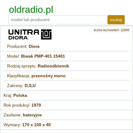
oldradio.pl
szukaj
liczba wyświetleń: 11889
Producent:
Diora
Model:
Biwak PMP-401 15401
Rodzaj sprzętu:
Radioodbiornik
Klasyfikacja:
przenośny mono
Zakresy:
D,S,U
Kraj:
Polska
Rok produkcji:
1979
Zasilanie:
bateryjne
Wymiary:
170 x 100 x 40