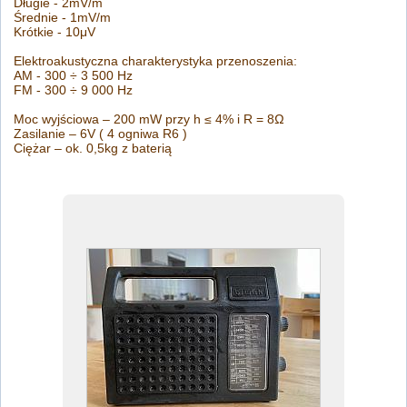
Długie - 2mV/m
Średnie - 1mV/m
Krótkie - 10μV
Elektroakustyczna charakterystyka przenoszenia:
AM - 300 ÷ 3 500 Hz
FM - 300 ÷ 9 000 Hz
Moc wyjściowa – 200 mW przy h ≤ 4% i R = 8Ω
Zasilanie – 6V ( 4 ogniwa R6 )
Ciężar – ok. 0,5kg z baterią