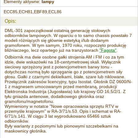
Elementy aktywne:
lampy
ECC85,ECH81,EBF89,ECL86
Opis:
DML-301 zapoczątkował ostatnią generację stołowych
odbiorników lampowych. W oparciu o to samo chassis powstało 7
modeli różniących się głównie estetyką i/lub dodanym
gramofonem. W tym samym, 1970 roku, rozpoczęto produkcję
bliźniaczego, lecz opartego już na tranzystorach
"Fagota"
.
Odbiornik ma dwie osobne gałki strojenia AM i FM i co za tym
idzie, dwie wskazówki na 18-centymetrowej skali. Wyłącznik
sieciowy sprzężony jest z potencjometrem barwy tonu -
dotychczas normą było sprzęganie go z potencjometrem siły
głosu. Gałki z czarnymi dekielkami, białe, szare lub niklowane.
Przełącznik zakresów licencyjny, typu Isostat. Głośnik DZ 0600/N-
1 z magnesem umocowanym przed membraną, produkcji
Elektronska Industrija (Jugosławia) lub krajowy GD 16,5/2/1. Z
tyłu gniazda antenowe, dodatkowego głośnika oraz
gramofonu/magnetofonu.
Wymieniony w notatce "Nowe opracowania sprzętu RTV w
przemyśle krajowym" w RA-3/71/s.53. Opis i schemat w RA-
6/71/s.141. W ciągu 3 lat wyprodukowano 65466 sztuk
odbiorników.
Były warianty z poziomymi lub pionowymi szczebelkami na
maskownicy głośnika.