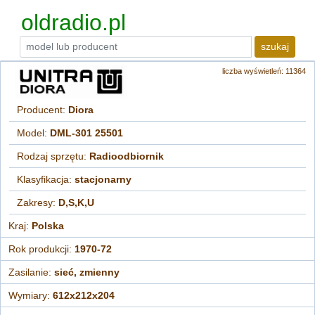
oldradio.pl
szukaj
liczba wyświetleń: 11364
Producent:
Diora
Model:
DML-301 25501
Rodzaj sprzętu:
Radioodbiornik
Klasyfikacja:
stacjonarny
Zakresy:
D,S,K,U
Kraj:
Polska
Rok produkcji:
1970-72
Zasilanie:
sieć, zmienny
Wymiary:
612x212x204