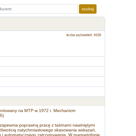
szukaj
liczba wyświetleń: 9328
ezentowany na MTP w 1972 r. Mechanizm
5).
i zapewnia poprawną pracę z taśmami nawiniętymi
ożliwością natychmiastowego skasowania wskazań,
go i automatycznego zatrzymywania. W magnetofonie