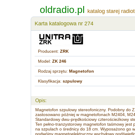
oldradio.pl
katalog starej radio
Karta katalogowa nr 274
Producent:
ZRK
Model:
ZK 246
Rodzaj sprzętu:
Magnetofon
Klasyfikacja:
szpulowy
Opis:
Magnetofon szpulowy stereofoniczny. Podobny do Z
zastosowano później w magnetofonach M2404, M24
Standardowy dwu-prędkościowy czterościeżkowy ste
Ten pełno-tranzystorowy magnetofon taśmowy jest 
na szpulach o średnicy do 18 cm. Wyposażono go w
podwójny magnetoelektryczny wychyłowy podświetlo