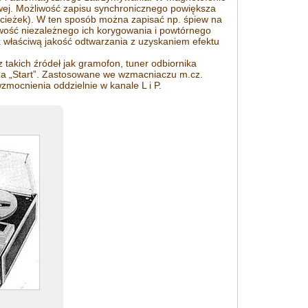
owej. Możliwość zapisu synchronicznego powiększa
ścieżek). W ten sposób można zapisać np. śpiew na
liwość niezależnego ich korygowania i powtórnego
k właściwą jakość odtwarzania z uzyskaniem efektu
akich źródeł jak gramofon, tuner odbiornika
sza „Start”. Zastosowane we wzmacniaczu m.cz.
mocnienia oddzielnie w kanale L i P.