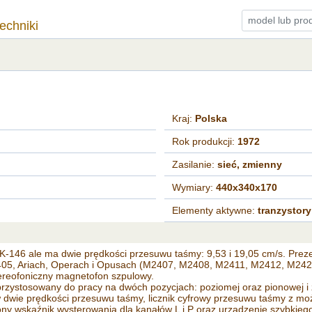
techniki
Kraj:
Polska
Rok produkcji:
1972
Zasilanie:
sieć, zmienny
Wymiary:
440x340x170
Elementy aktywne:
tranzystory
K-146 ale ma dwie prędkości przesuwu taśmy: 9,53 i 19,05 cm/s. Pr
05, Ariach, Operach i Opusach (M2407, M2408, M2411, M2412, M242
reofoniczny magnetofon szpulowy.
przystosowany do pracy na dwóch pozycjach: poziomej oraz pionowej 
 dwie prędkości przesuwu taśmy, licznik cyfrowy przesuwu taśmy z m
ny wskaźnik wysterowania dla kanałów L i P oraz urządzenie szybkie