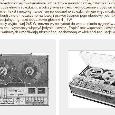
e stereofonicznej dwukanałowej lub technice monofonicznej czterokanał
 oddzielnych ścieżkach, a odczytywanie treści jednocześnie z obydwu 
ie. Tekst i muzykę nanosi się na oddzielne ścieżki, istnieje więc moż
kontrolne umieszczone na lewej i prawej ściance jego obudowy, jedna
ecjalnych gniazd dodatkowe głośniki 4 ¸ 8W.
cy wyjściowej 2x5 W, można wykorzystać do wzmacniania sygnałów z t
m celu wystarczy włączyć jedynie klawisz „Zapis” bez włączania klawi
wakowych umożliwiają niezależną, cechowaną w wielkości regulację wz