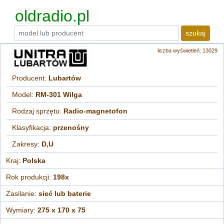
oldradio.pl
szukaj
liczba wyświetleń: 13029
Producent:
Lubartów
Model:
RM-301 Wilga
Rodzaj sprzętu:
Radio-magnetofon
Klasyfikacja:
przenośny
Zakresy:
D,U
Kraj:
Polska
Rok produkcji:
198x
Zasilanie:
sieć lub baterie
Wymiary:
275 x 170 x 75