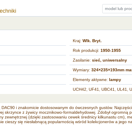
techniki
Kraj:
Wlk. Bryt.
Rok produkcji:
1950-1955
Zasilanie:
sieć, uniwersalny
Wymiary:
324×235×193mm mas
Elementy aktywne:
lampy
UCH42, UF41, UBC41, UL41, 
ą DAC90 i znakomicie dostosowanym do ówczesnych gustów. Najczęści
j skrzynce z żywicy mocznikowo-formaldehydowej. Zdobył ogromną popu
ewnętrznej (dzięki zastosowaniu cewek średnicy kilkunastu cm), metal
cieszy się niesłabnącą popularnością wśród kolekcjonerów a jego nap