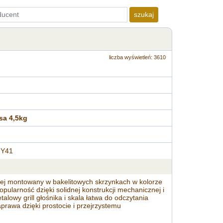
szukaj
liczba wyświetleń: 3610
a 4,5kg
UY41
ej montowany w bakelitowych skrzynkach w kolorze
larność dzięki solidnej konstrukcji mechanicznej i
owy grill głośnika i skala łatwa do odczytania
rawa dzięki prostocie i przejrzystemu