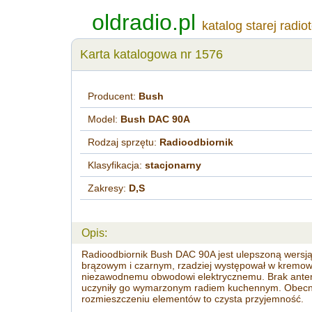
oldradio.pl
katalog starej radio
Karta katalogowa nr 1576
Producent:
Bush
Model:
Bush DAC 90A
Rodzaj sprzętu:
Radioodbiornik
Klasyfikacja:
stacjonarny
Zakresy:
D,S
Opis:
Radioodbiornik Bush DAC 90A jest ulepszoną wersj
brązowym i czarnym, rzadziej występował w kremowe
niezawodnemu obwodowi elektrycznemu. Brak anteny z
uczyniły go wymarzonym radiem kuchennym. Obecnie 
rozmieszczeniu elementów to czysta przyjemność.