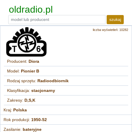
oldradio.pl
szukaj
liczba wyświetleń: 10282
Producent:
Diora
Model:
Pionier B
Rodzaj sprzętu:
Radioodbiornik
Klasyfikacja:
stacjonarny
Zakresy:
D,S,K
Kraj:
Polska
Rok produkcji:
1950-52
Zasilanie:
bateryjne