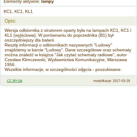
Elementy aktywne:
lampy
KC1, KC1, KL1
Opis:
Wersja odbiornika z sirutorem oparty była na lampach KC1, KC1 i
KL1 (wyjściowa). W porównaniu do poprzednika (B1) był
oszczędniejszy dla baterii.
Resztę informacji o odbiornikach nazywanych "Ludowy"
znajdziemy w karcie "Ludowy". Dane szczegółowe oraz schematy
można znaleźć w książce "Jak czytać schematy radiowe", autor
Czesław Klimczewski, Wydawnictwa Komunikacyjne, Warszawa
1956.
Wszelkie informacje, w szczególności zdjęcia - poszukiwane.
CC BY-SA
modyfikacje
: 2017-03-29