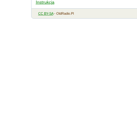
Instrukcja
CC BY-SA
- OldRadio.Pl