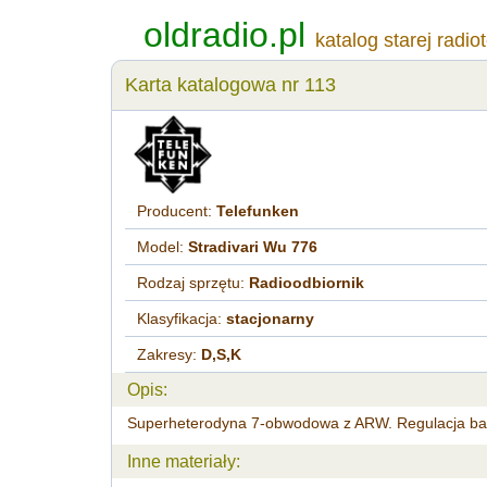
oldradio.pl
katalog starej radio
Karta katalogowa nr 113
Producent:
Telefunken
Model:
Stradivari Wu 776
Rodzaj sprzętu:
Radioodbiornik
Klasyfikacja:
stacjonarny
Zakresy:
D,S,K
Opis:
Superheterodyna 7-obwodowa z ARW. Regulacja barw
Inne materiały: