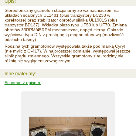
Opis:
Stereofoniczny gramofon stacjonarny ze wzmacniaczem na
układach scalonych UL1481 (plus tranzystory BC238 w
korektorze) oraz stabilizator obrotów silnika UL1901S (plus
tranzystor BD137). Wkładka piezo typu UF50 lub UF70. Zmiana
obrotów 33RPM/45RPM mechaniczna, napęd cierny. Gniazdo
wyjściowe typu DIN z prostą pętlą magnetofonową (możliwość
odsłuchu taśmy).
Rodzina tych gramofonów występowała także pod marką Cyryl
(nie mylić z G-417). W najprostszej odmianie, występował jeszcze
silnik prądu zmiennego. Wszystkie gramofony z tej rodziny nie
różnią się wyglądem zewnętrznym.
Inne materiały:
Schemat z opisem.