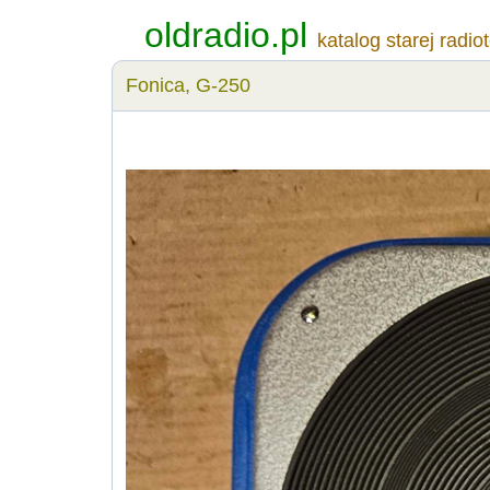
oldradio.pl
katalog starej radio
Fonica, G-250