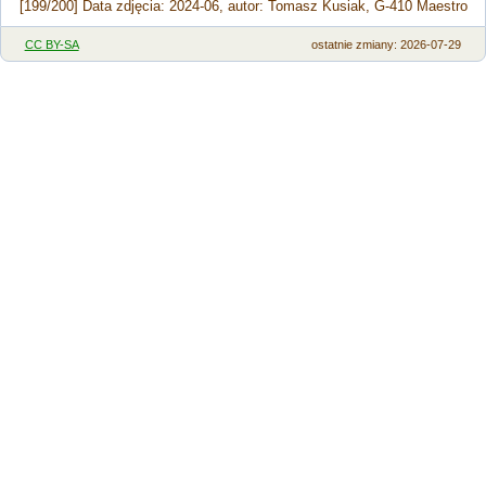
[199/200] Data zdjęcia: 2024-06, autor: Tomasz Kusiak, G-410 Maestro
CC BY-SA
ostatnie zmiany: 2026-07-29