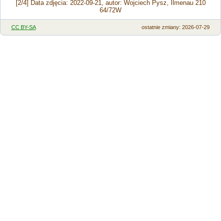
[2/4] Data zdjęcia: 2022-09-21, autor: Wojciech Pysz, Ilmenau 210
64/72W
CC BY-SA
ostatnie zmiany: 2026-07-29