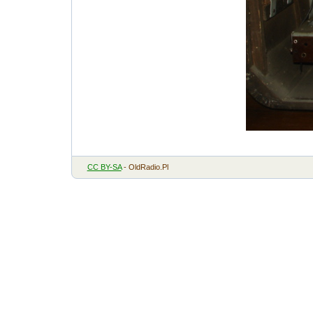
CC BY-SA
- OldRadio.Pl