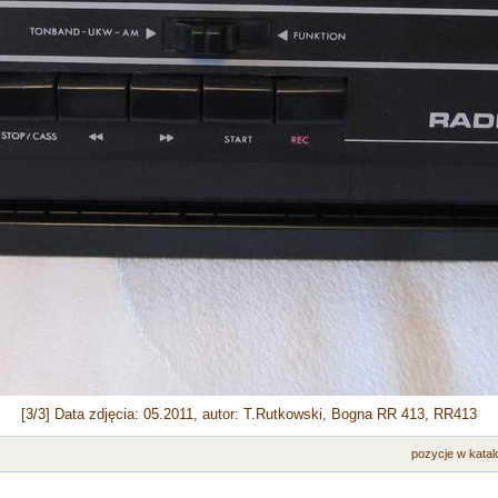
[3/3] Data zdjęcia: 05.2011, autor: T.Rutkowski, Bogna RR 413, RR413
pozycje w katal