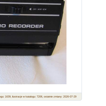
ogu: 1639,
ilustracje w katalogu: 7206,
ostatnie zmiany: 2026-07-29