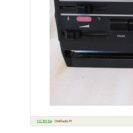
CC BY-SA
- OldRadio.Pl