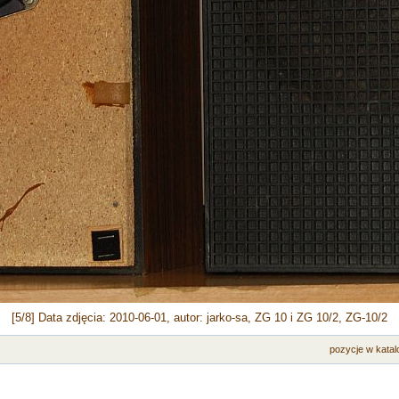
[5/8] Data zdjęcia: 2010-06-01, autor: jarko-sa, ZG 10 i ZG 10/2, ZG-10/2
pozycje w katal