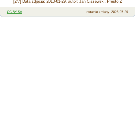
[2/7] Data zdjęcia: 2010-01-29, autor: Jan Ciszewski, Presto Z
CC BY-SA
ostatnie zmiany: 2026-07-29