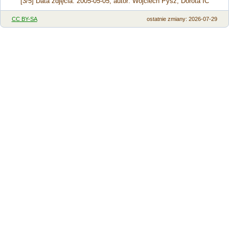
[3/5] Data zdjęcia: 2005-05-05, autor: Wojciech Pysz, Dorota IC
CC BY-SA
ostatnie zmiany: 2026-07-29