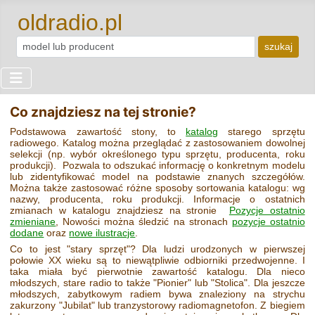
oldradio.pl
szukaj
Co znajdziesz na tej stronie?
Podstawowa zawartość stony, to
katalog
starego sprzętu
radiowego. Katalog można przeglądać z zastosowaniem dowolnej
selekcji (np. wybór określonego typu sprzętu, producenta, roku
produkcji). Pozwala to odszukać informację o konkretnym modelu
lub zidentyfikować model na podstawie znanych szczegółów.
Można także zastosować różne sposoby sortowania katalogu: wg
nazwy, producenta, roku produkcji. Informacje o ostatnich
zmianach w katalogu znajdziesz na stronie
Pozycje ostatnio
zmieniane
, Nowości można śledzić na stronach
pozycje ostatnio
dodane
oraz
nowe ilustracje
.
Co to jest "stary sprzęt"? Dla ludzi urodzonych w pierwszej
połowie XX wieku są to niewątpliwie odbiorniki przedwojenne. I
taka miała być pierwotnie zawartość katalogu. Dla nieco
młodszych, stare radio to także "Pionier" lub "Stolica". Dla jeszcze
młodszych, zabytkowym radiem bywa znaleziony na strychu
zakurzony "Jubilat" lub tranzystorowy radiomagnetofon. Z biegiem