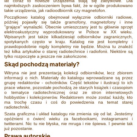
lat coraz to nowsze urządzenia stają się zabytkowe. Dla
najmłodszych zaskoczeniem bywa fakt, że w ogóle produkowano
takie urządzenia, jak radioodbiornik czy magnetofon.
Początkowo katalog obejmował wyłącznie odbiorniki radiowe,
później pojawiły się także gramofony, magnetofony i inne
"grające" wynalazki. Obecnie umieszczany jest tu głównie sprzęt
elektroakustyczny wyprodukowany w Polsce w XX wieku.
Wpisanych jest także kilkadziesiąt odbiorników zagranicznych,
spotykanych często w kraju. Katalog nie jest kompletny i
prawdopodobnie nigdy kompletny nie będzie. Można tu znaleźć
też kilka artykułów o starej radiotechnice i radiofonii. Niektóre są
tylko rozpoczęte a jeszcze nie zakończone.
Skąd pochodzą materiały?
Witryna nie jest prezentacją kolekcji odbiorników, lecz zbiorem
informacji o nich. Materiały do katalogu wprowadzane są przez
grupę redaktorów - ochotników. Część tekstów i ilustracji to ich
prace własne, pozostałe pochodzą ze starych książek i czasopism
o tematyce radiotechnicznej oraz ze stron internetowych
hobbystów i kolekcjonerów. Redaktorem może zostać każdy, kto
ma trochę czasu i coś do powiedzenia na temat starej
radiotechniki.
Szata graficzna i układ katalogu nie zmienia się od lat. Jesteśmy
opóźnieni o ćwierć wieku za facebookami, instagramami i
twitterami. Nic tu nie błyska, nie mruga i nie śpiewa. I pewnie tak
już pozostanie.
Prawa autorskie