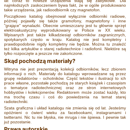
lat coraz to nowsze urządzenia stają się zabytkowe. Dla
najmłodszych zaskoczeniem bywa fakt, że w ogóle produkowano
takie urządzenia, jak radioodbiornik czy magnetofon.
Początkowo katalog obejmował wyłącznie odbiorniki radiowe,
później pojawiły się także gramofony, magnetofony i inne
"grające" wynalazki. Obecnie umieszczany jest tu głównie sprzęt
elektroakustyczny wyprodukowany w Polsce w XX wieku.
Wpisanych jest także kilkadziesiąt odbiorników zagranicznych,
spotykanych często w kraju. Katalog nie jest kompletny i
prawdopodobnie nigdy kompletny nie będzie. Można tu znaleźć
też kilka artykułów o starej radiotechnice i radiofonii. Niektóre są
tylko rozpoczęte a jeszcze nie zakończone.
Skąd pochodzą materiały?
Witryna nie jest prezentacją kolekcji odbiorników, lecz zbiorem
informacji o nich. Materiały do katalogu wprowadzane są przez
grupę redaktorów - ochotników. Część tekstów i ilustracji to ich
prace własne, pozostałe pochodzą ze starych książek i czasopism
o tematyce radiotechnicznej oraz ze stron internetowych
hobbystów i kolekcjonerów. Redaktorem może zostać każdy, kto
ma trochę czasu i coś do powiedzenia na temat starej
radiotechniki.
Szata graficzna i układ katalogu nie zmienia się od lat. Jesteśmy
opóźnieni o ćwierć wieku za facebookami, instagramami i
twitterami. Nic tu nie błyska, nie mruga i nie śpiewa. I pewnie tak
już pozostanie.
Prawa autorskie