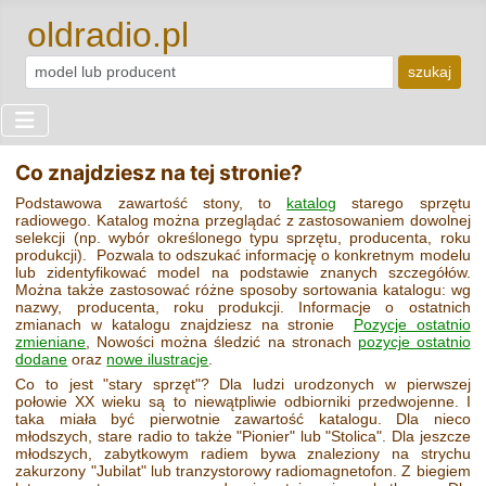
oldradio.pl
szukaj
Co znajdziesz na tej stronie?
Podstawowa zawartość stony, to
katalog
starego sprzętu
radiowego. Katalog można przeglądać z zastosowaniem dowolnej
selekcji (np. wybór określonego typu sprzętu, producenta, roku
produkcji). Pozwala to odszukać informację o konkretnym modelu
lub zidentyfikować model na podstawie znanych szczegółów.
Można także zastosować różne sposoby sortowania katalogu: wg
nazwy, producenta, roku produkcji. Informacje o ostatnich
zmianach w katalogu znajdziesz na stronie
Pozycje ostatnio
zmieniane
, Nowości można śledzić na stronach
pozycje ostatnio
dodane
oraz
nowe ilustracje
.
Co to jest "stary sprzęt"? Dla ludzi urodzonych w pierwszej
połowie XX wieku są to niewątpliwie odbiorniki przedwojenne. I
taka miała być pierwotnie zawartość katalogu. Dla nieco
młodszych, stare radio to także "Pionier" lub "Stolica". Dla jeszcze
młodszych, zabytkowym radiem bywa znaleziony na strychu
zakurzony "Jubilat" lub tranzystorowy radiomagnetofon. Z biegiem