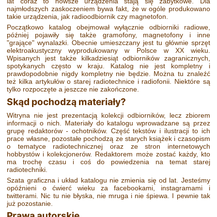
lat coraz to nowsze urządzenia stają się zabytkowe. Dla
najmłodszych zaskoczeniem bywa fakt, że w ogóle produkowano
takie urządzenia, jak radioodbiornik czy magnetofon.
Początkowo katalog obejmował wyłącznie odbiorniki radiowe,
później pojawiły się także gramofony, magnetofony i inne
"grające" wynalazki. Obecnie umieszczany jest tu głównie sprzęt
elektroakustyczny wyprodukowany w Polsce w XX wieku.
Wpisanych jest także kilkadziesiąt odbiorników zagranicznych,
spotykanych często w kraju. Katalog nie jest kompletny i
prawdopodobnie nigdy kompletny nie będzie. Można tu znaleźć
też kilka artykułów o starej radiotechnice i radiofonii. Niektóre są
tylko rozpoczęte a jeszcze nie zakończone.
Skąd pochodzą materiały?
Witryna nie jest prezentacją kolekcji odbiorników, lecz zbiorem
informacji o nich. Materiały do katalogu wprowadzane są przez
grupę redaktorów - ochotników. Część tekstów i ilustracji to ich
prace własne, pozostałe pochodzą ze starych książek i czasopism
o tematyce radiotechnicznej oraz ze stron internetowych
hobbystów i kolekcjonerów. Redaktorem może zostać każdy, kto
ma trochę czasu i coś do powiedzenia na temat starej
radiotechniki.
Szata graficzna i układ katalogu nie zmienia się od lat. Jesteśmy
opóźnieni o ćwierć wieku za facebookami, instagramami i
twitterami. Nic tu nie błyska, nie mruga i nie śpiewa. I pewnie tak
już pozostanie.
Prawa autorskie