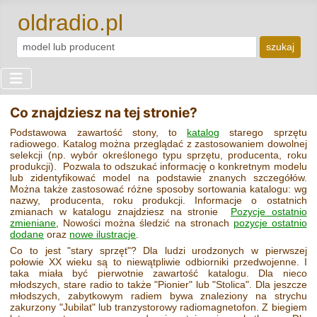
oldradio.pl
szukaj
Co znajdziesz na tej stronie?
Podstawowa zawartość stony, to
katalog
starego sprzętu
radiowego. Katalog można przeglądać z zastosowaniem dowolnej
selekcji (np. wybór określonego typu sprzętu, producenta, roku
produkcji). Pozwala to odszukać informację o konkretnym modelu
lub zidentyfikować model na podstawie znanych szczegółów.
Można także zastosować różne sposoby sortowania katalogu: wg
nazwy, producenta, roku produkcji. Informacje o ostatnich
zmianach w katalogu znajdziesz na stronie
Pozycje ostatnio
zmieniane
, Nowości można śledzić na stronach
pozycje ostatnio
dodane
oraz
nowe ilustracje
.
Co to jest "stary sprzęt"? Dla ludzi urodzonych w pierwszej
połowie XX wieku są to niewątpliwie odbiorniki przedwojenne. I
taka miała być pierwotnie zawartość katalogu. Dla nieco
młodszych, stare radio to także "Pionier" lub "Stolica". Dla jeszcze
młodszych, zabytkowym radiem bywa znaleziony na strychu
zakurzony "Jubilat" lub tranzystorowy radiomagnetofon. Z biegiem